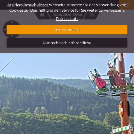
Mit dem Besuch dieser Webseite stimmen Sie der Verwendung von
Kindberg Innenstadt
Cookies zu. Dies hilft uns den Service für Sie weiter zu verbessern.
06.08.2026
08:30
Datenschutz
Ich stimme zu
Nur technisch erforderliche